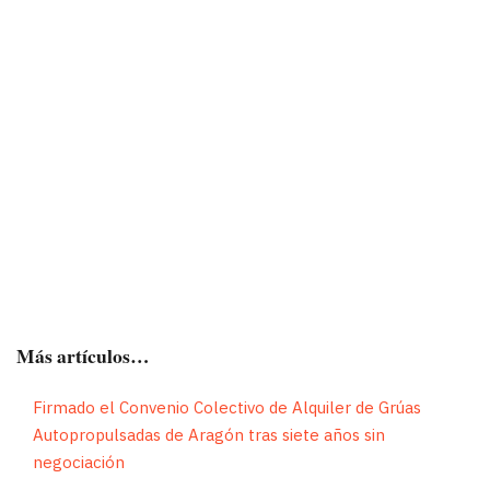
asalariados
Se
adjunta
comunicado
del
Sector
de
Trasnporte.
Más artículos…
Firmado el Convenio Colectivo de Alquiler de Grúas
Autopropulsadas de Aragón tras siete años sin
negociación