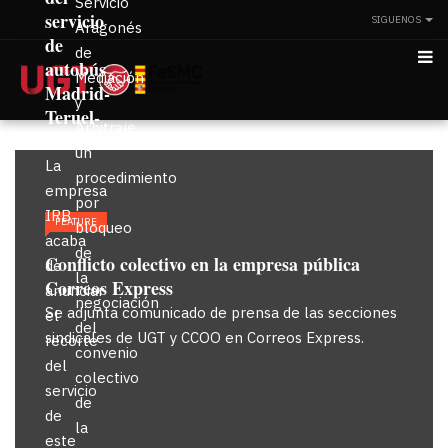
Servicio
servicio
SIGUENOS
Aragonés
de
de
autobús
Mediación
Madrid-
y
Teruel-
Arbitraje,
Valencia
un
La
procedimiento
empresa
por
IRB
FEATURE
bloqueo
acaba
de
Conflicto colectivo en la empresa pública
de
la
Correos Express
anunciar
negociación
Se adjunta comunicado de prensa de las secciones
el
del
sindicales de UGT y CCOO en Correos Express.
recorte
convenio
del
colectivo
servicio
de
de
la
este