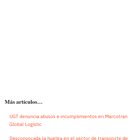
esta
tarea
con
medios
humanos
y
materiales
propios.
Más artículos…
UGT denuncia abusos e incumplimientos en Marcotran
Global Logistic
Desconvocada la huelga en el sector de transporte de