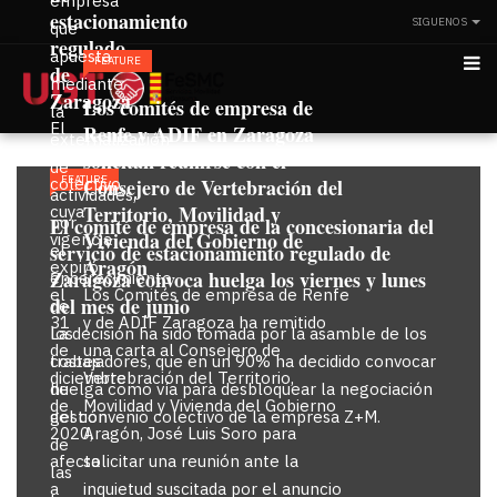
empresa
estacionamiento
SIGUENOS
que
regulado
apuesta
FEATURE
de
mediante
Zaragoza
Los comités de empresa de
la
El
Renfe y ADIF en Zaragoza
externalización
convenio
solicitan reunirse con el
de
FEATURE
colectivo,
Consejero de Vertebración del
actividades,
Territorio, Movilidad y
cuya
El comité de empresa de la concesionaria del
por
Vivienda del Gobierno de
vigencia
servicio de estacionamiento regulado de
el
Aragón
expiró
Zaragoza convoca huelga los viernes y lunes
encarecimiento
el
Los Comités de empresa de Renfe
del mes de junio
de
31
y de ADIF Zaragoza ha remitido
La decisión ha sido tomada por la asamble de los
los
de
una carta al Consejero de
trabajadores, que en un 90% ha decidido convocar
costes
diciembre
Vertebración del Territorio,
huelga como vía para desbloquear la negociación
de
de
Movilidad y Vivienda del Gobierno
del convenio colectivo de la empresa Z+M.
gestión
2020,
Aragón, José Luis Soro para
de
afecta
solicitar una reunión ante la
las
a
inquietud suscitada por el anuncio